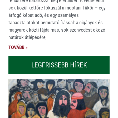
rendszere határozza meg életünket. A végtelenül
sok közül kettőre fókuszál a mostani Tükör – egy
átfogó képet adó, és egy személyes
tapasztalatokat bemutató írással: a cigányok és
magyarok közti fájdalmas, sok szenvedést okozó
határok átlépésére,
TOVÁBB »
LEGFRISSEBB HÍREK