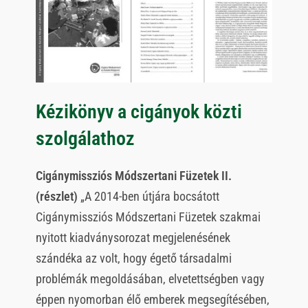
Kézikönyv a cigányok közti
szolgálathoz
Cigánymissziós Módszertani Füzetek II.
(részlet)
„A 2014-ben útjára bocsátott
Cigánymissziós Módszertani Füzetek szakmai
nyitott kiadványsorozat megjelenésének
szándéka az volt, hogy égető társadalmi
problémák megoldásában, elvetettségben vagy
éppen nyomorban élő emberek megsegítésében,