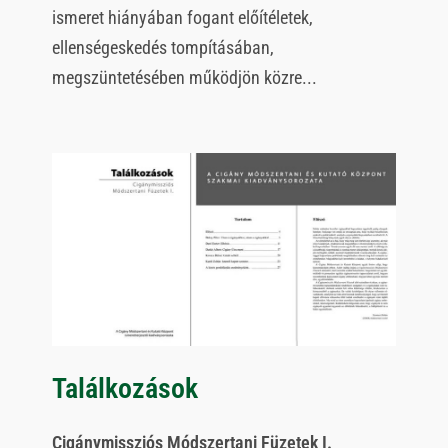
ismeret hiányában fogant előítéletek,
ellenségeskedés tompításában,
megszüntetésében működjön közre...
Találkozások
Cigánymissziós Módszertani Füzetek I.