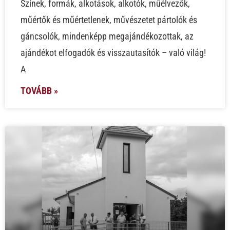
Színek, formák, alkotások, alkotók, műélvezők,
műértők és műértetlenek, művészetet pártolók és
gáncsolók, mindenképp megajándékozottak, az
ajándékot elfogadók és visszautasítók – való világ!
A
TOVÁBB »