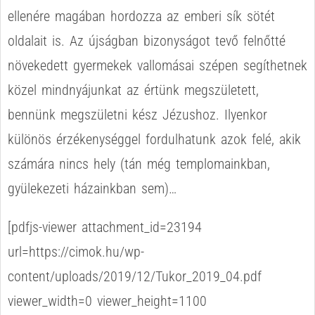
ellenére magában hordozza az emberi sík sötét
oldalait is. Az újságban bizonyságot tevő felnőtté
növekedett gyermekek vallomásai szépen segíthetnek
közel mindnyájunkat az értünk megszületett,
bennünk megszületni kész Jézushoz. Ilyenkor
különös érzékenységgel fordulhatunk azok felé, akik
számára nincs hely (tán még templomainkban,
gyülekezeti házainkban sem)…
[pdfjs-viewer attachment_id=23194
url=https://cimok.hu/wp-
content/uploads/2019/12/Tukor_2019_04.pdf
viewer_width=0 viewer_height=1100