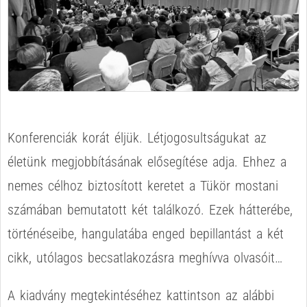
Konferenciák korát éljük. Létjogosultságukat az
életünk megjobbításának elősegítése adja. Ehhez a
nemes célhoz biztosított keretet a Tükör mostani
számában bemutatott két találkozó. Ezek hátterébe,
történéseibe, hangulatába enged bepillantást a két
cikk, utólagos becsatlakozásra meghívva olvasóit…
A kiadvány megtekintéséhez kattintson az alábbi