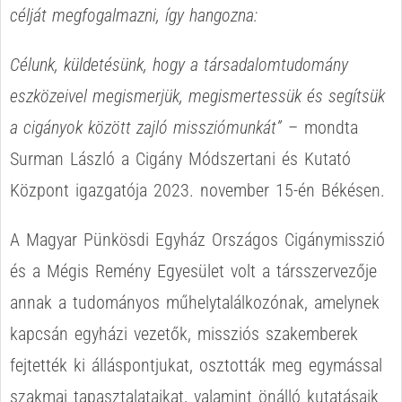
célját megfogalmazni, így hangozna:
Célunk, küldetésünk, hogy a társadalomtudomány
eszközeivel megismerjük, megismertessük és segítsük
a cigányok között zajló missziómunkát”
– mondta
Surman László a Cigány Módszertani és Kutató
Központ igazgatója 2023. november 15-én Békésen.
A Magyar Pünkösdi Egyház Országos Cigánymisszió
és a Mégis Remény Egyesület volt a társszervezője
annak a tudományos műhelytalálkozónak, amelynek
kapcsán egyházi vezetők, missziós szakemberek
fejtették ki álláspontjukat, osztották meg egymással
szakmai tapasztalataikat, valamint önálló kutatásaik