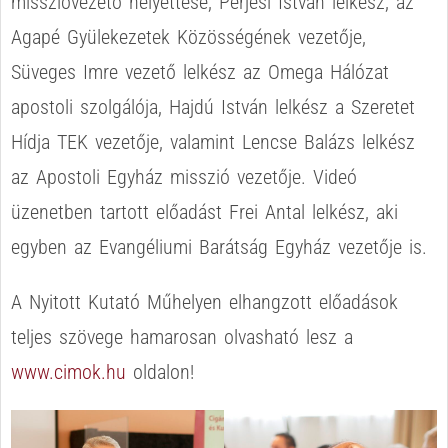
misszióvezető helyettese, Perjesi István lelkész, az
Agapé Gyülekezetek Közösségének vezetője,
Süveges Imre vezető lelkész az Omega Hálózat
apostoli szolgálója, Hajdú István lelkész a Szeretet
Hídja TEK vezetője, valamint Lencse Balázs lelkész
az Apostoli Egyház misszió vezetője. Videó
üzenetben tartott előadást Frei Antal lelkész, aki
egyben az Evangéliumi Barátság Egyház vezetője is.
A Nyitott Kutató Műhelyen elhangzott előadások
teljes szövege hamarosan olvasható lesz a
www.cimok.hu
oldalon!