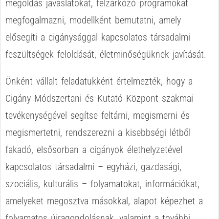
megoldás javaslatokat, felzárkózó programokat
megfogalmazni, modellként bemutatni, amely
elősegíti a cigánysággal kapcsolatos társadalmi
feszültségek feloldását, életminőségüknek javítását.
Önként vállalt feladatukként értelmezték, hogy a
Cigány Módszertani és Kutató Központ szakmai
tevékenységével segítse feltárni, megismerni és
megismertetni, rendszerezni a kisebbségi létből
fakadó, elsősorban a cigányok élethelyzetével
kapcsolatos társadalmi – egyházi, gazdasági,
szociális, kulturális – folyamatokat, információkat,
amelyeket megosztva másokkal, alapot képezhet a
folyamatos újragondolásnak, valamint a további